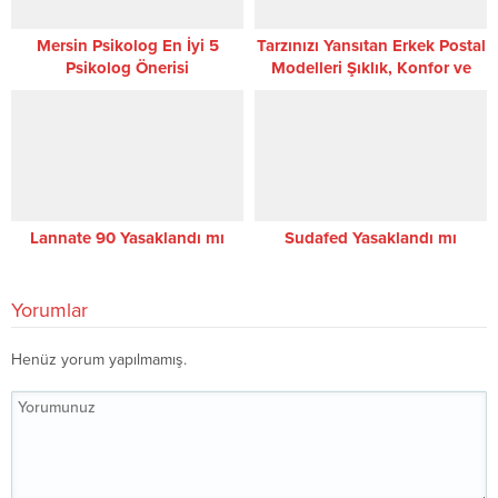
Mersin Psikolog En İyi 5
Tarzınızı Yansıtan Erkek Postal
Psikolog Önerisi
Modelleri Şıklık, Konfor ve
Dayanıklılığın Yurdakul
Gürol’da Buluşması
Lannate 90 Yasaklandı mı
Sudafed Yasaklandı mı
Yorumlar
Henüz yorum yapılmamış.