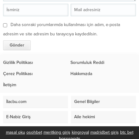
Daha sonraki yorumlarımda kullanılması için adım, e-posta
adresim ve site adresim bu tarayıcıya kaydedilsin.
Gizlilik Politikası
Sorumluluk Reddi
Çerez Politikası
Hakkımızda
İletişim
İlacbu.com
Genel Bilgiler
E-Nabiz Giriş
Aile hekimi
masal oku
osohbet
meritking giriş
kingroyal
madridbet giriş
btc bet
bosssports