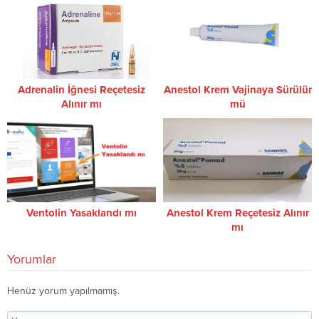
Adrenalin İğnesi Reçetesiz
Anestol Krem Vajinaya Sürülür
Alınır mı
mü
Ventolin Yasaklandı mı
Anestol Krem Reçetesiz Alınır
mı
Yorumlar
Henüz yorum yapılmamış.