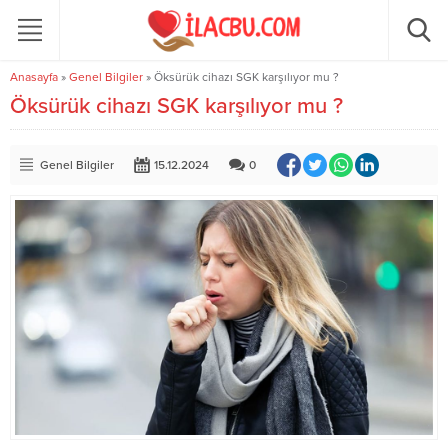
Anasayfa
»
Genel Bilgiler
»
Öksürük cihazı SGK karşılıyor mu ?
Öksürük cihazı SGK karşılıyor mu ?
Genel Bilgiler
15.12.2024
0