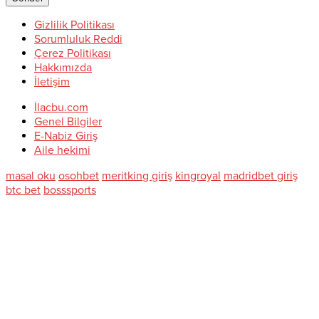
Gizlilik Politikası
Sorumluluk Reddi
Çerez Politikası
Hakkımızda
İletişim
İlacbu.com
Genel Bilgiler
E-Nabiz Giriş
Aile hekimi
masal oku
osohbet
meritking giriş
kingroyal
madridbet giriş
btc bet
bosssports