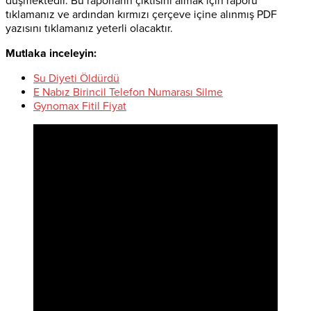
düşmektedir. Bu raporların çıktısını almak için raporu
tıklamanız ve ardından kırmızı çerçeve içine alınmış PDF
yazısını tıklamanız yeterli olacaktır.
Mutlaka inceleyin:
Su Diyeti Öldürdü
E Nabız Birincil Telefon Numarası Silme
Gynomax Fitil Fiyat