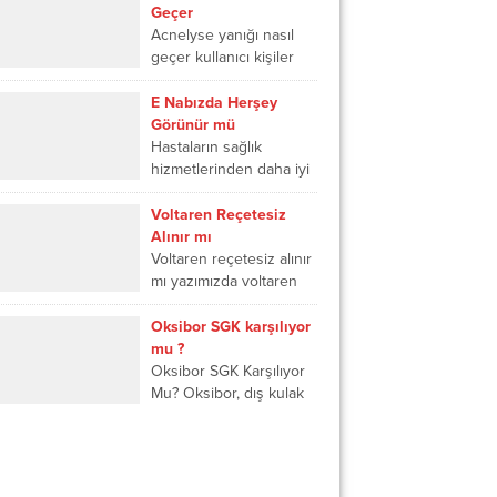
hepsi E-nabız üzerinde
Geçer
gözlemlenmektedir. Kalp
Acnelyse yanığı nasıl
ritimlerindeki
geçer kullanıcı kişiler
değişiklikleri ve
tarafından merak edilen
tansiyonu...
bir sorudur. Acnelyse
E Nabızda Herşey
cilt hücrelerini
Görünür mü
yenilemek için kullanılan
Hastaların sağlık
kremlerdendir. Acnelyse
hizmetlerinden daha iyi
bilinçsizce...
yararlanmaları için
geliştirilmiş dijital
Voltaren Reçetesiz
platform e-Nabız
Alınır mı
kullanımı giderek
Voltaren reçetesiz alınır
yaygınlaşmaktadır. E-
mı yazımızda voltaren
Nabız kullanıcılarının
iğne reçetesiz alınır mi,
sıklıkla merak ettikleri
voltaren krem reçetesiz
Oksibor SGK karşılıyor
konular...
alınır mı, voltaren sr 75
mu ?
mg reçetesiz...
Oksibor SGK Karşılıyor
Mu? Oksibor, dış kulak
yolu enfeksiyonu ve
buşon (kulak kiri)
temizliği için kullanılan
bir kulak damlasıdır.