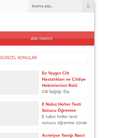
Aile hekimi
GÜNCEL KONULAR
En Yaygın Cilt
Hastalıkları ve Cildiye
Hekimlerinin Rolü
Cilt Sağlığı: Dış
Görünüşten Çok Daha
Fazlası Görünüşe
E Nabız Holter Testi
aldanmamak lazım;
Sonucu Öğrenme
çünkü cilt, sadece
E nabız holter testi
estetik değil aynı
sonucu öğrenme içinde
zamanda sağlığımızın da
kullanılabilmektedir.
aynasıdır. Günlük...
Tıbbi tetkiklerin hemen
Acnelyse Yanığı Nasıl