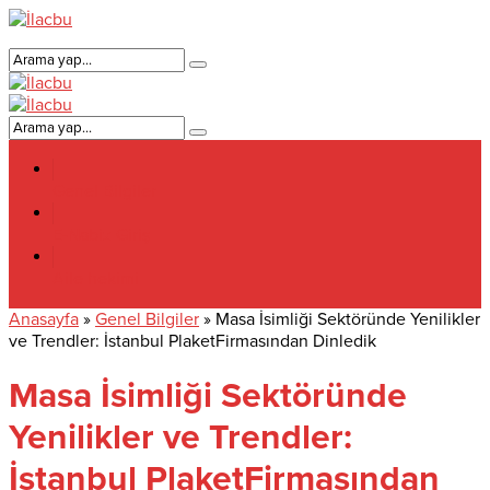
Genel Bilgiler
E-Nabiz Giriş
Aile hekimi
Anasayfa
»
Genel Bilgiler
»
Masa İsimliği Sektöründe Yenilikler
ve Trendler: İstanbul PlaketFirmasından Dinledik
Masa İsimliği Sektöründe
Yenilikler ve Trendler:
İstanbul PlaketFirmasından