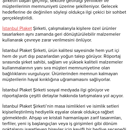
Şirketin başarı geçmişi, sektöre getirdiği yenilikler ve
müşterilerinin memnuniyeti üzerine şekilleniyor. Gelecek
hedeflerine de değinilen söyleşi oldukça ilgi çekici bir sohbet
gerçekleştirildi.
İstanbul Plaket
Şirketi, çalışmalarıyla kişilere özel ürünler
tasarlarken aynı zamanda geri dönüştürülebilir malzemeler
kullanarak çevreye zarar verilmesini önlüyor.
İstanbul Plaket Şirketi, ürün kalitesi sayesinde hem yurt içi
hem de yurt dışı pazarlardan yoğun talep görüyor. Röportaj
sırasında şirket sahibi, sağlam ve yüksek kaliteli malzemeler
kullanmalarının yanı sıra müşteri memnuniyetine olan
bağlılıklarını vurguluyor. Ürünlerinden memnun kalmayan
müşterilerin hayal kırıklığına uğramamasını sağlıyorlar.
İstanbul Plaket Şirketi sosyal medyada ilgi görüyor ve
röportajlarda çeşitli detaylar hakkında tartışmalara yol açıyor.
İstanbul Plaket Şirketi’nin masa isimlikleri ve isimlik setleri
kişiselleştirilmiş hediyelik eşyalar olarak oldukça rağbet
görmektedir. Ahşap ve kristali harmanlayan zarif tasarımları,
terfiler, yeni iş başlangıçları veya iş girişimleri gibi dönüm
noktalarını işaretleyen bireyler için keyifli bir hediye seçeneği