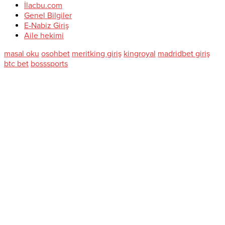
İlacbu.com
Genel Bilgiler
E-Nabiz Giriş
Aile hekimi
masal oku
osohbet
meritking giriş
kingroyal
madridbet giriş
btc bet
bosssports