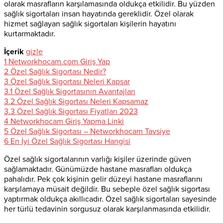
olarak masrafların karşılamasında oldukça etkilidir. Bu yüzden
sağlık sigortaları insan hayatında gereklidir. Özel olarak
hizmet sağlayan sağlık sigortaları kişilerin hayatını
kurtarmaktadır.
İçerik
gizle
1
Networkhocam.com Giriş Yap
2
Özel Sağlık Sigortası Nedir?
3
Özel Sağlık Sigortası Neleri Kapsar
3.1
Özel Sağlık Sigortasının Avantajları
3.2
Özel Sağlık Sigortası Neleri Kapsamaz
3.3
Özel Sağlık Sigortası Fiyatları 2023
4
Networkhocam Giriş Yapma Linki
5
Özel Sağlık Sigortası – Networkhocam Tavsiye
6
En İyi Özel Sağlık Sigortası Hangisi
Özel sağlık sigortalarının varlığı kişiler üzerinde güven
sağlamaktadır. Günümüzde hastane masrafları oldukça
pahalıdır. Pek çok kişinin gelir düzeyi hastane masraflarını
karşılamaya müsait değildir. Bu sebeple özel sağlık sigortası
yaptırmak oldukça akıllıcadır. Özel sağlık sigortaları sayesinde
her türlü tedavinin sorgusuz olarak karşılanmasında etkilidir.