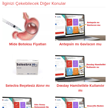
İlginizi Çekebilecek Diğer Konular
Mide Botoksu Fiyatları
Antepsin mı Gaviscon mu
Selectra Reçetesiz Alınır mı
Dexday Hamilelikte Kullanılır
mı