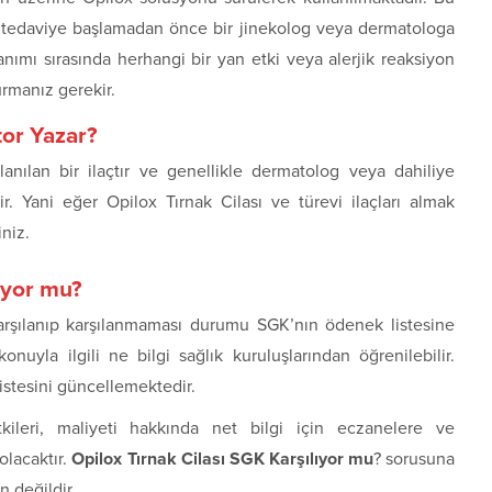
ve tedaviye başlamadan önce bir jinekolog veya dermatologa
anımı sırasında herhangi bir yan etki veya alerjik reaksiyon
rmanız gerekir.
tor Yazar?
lanılan bir ilaçtır ve genellikle dermatolog veya dahiliye
r. Yani eğer Opilox Tırnak Cilası ve türevi ilaçları almak
iniz.
lıyor mu?
karşılanıp karşılanmaması durumu SGK’nın ödenek listesine
uyla ilgili ne bilgi sağlık kuruluşlarından öğrenilebilir.
stesini güncellemektedir.
tkileri, maliyeti hakkında net bilgi için eczanelere ve
olacaktır.
Opilox Tırnak Cilası SGK Karşılıyor mu
? sorusuna
 değildir.