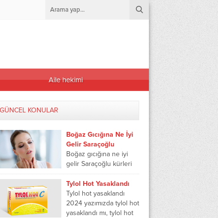
Aile hekimi
GÜNCEL KONULAR
Boğaz Gıcığına Ne İyi
Gelir Saraçoğlu
Boğaz gıcığına ne iyi
gelir Saraçoğlu kürleri
ile çözüm sağlamak
mümkündür. Kuru
Tylol Hot Yasaklandı
öksürüğün aniden
Tylol hot yasaklandı
gelmesi ve devam
2024 yazımızda tylol hot
etmesi boğaz...
yasaklandı mı, tylol hot