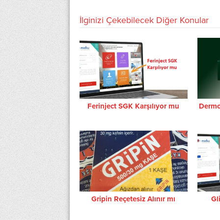
İlginizi Çekebilecek Diğer Konular
Ferinject SGK Karşılıyor mu
Dermo
Gripin Reçetesiz Alınır mı
Gl