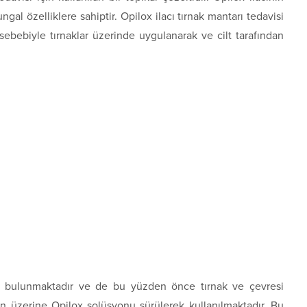
ngal özelliklere sahiptir. Opilox ilacı tırnak mantarı tedavisi
ı sebebiyle tırnaklar üzerinde uygulanarak ve cilt tarafından
er bulunmaktadır ve de bu yüzden önce tırnak ve çevresi
n üzerine Opilox solüsyonu sürülerek kullanılmaktadır. Bu