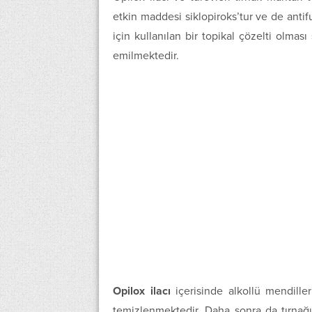
etkin maddesi siklopiroks’tur ve de antifu
için kullanılan bir topikal çözelti olmas
emilmektedir.
Opilox ilacı
içerisinde alkollü mendill
temizlenmektedir. Daha sonra da tırnağı