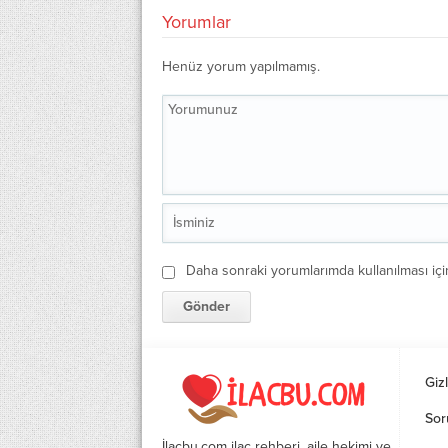
Yorumlar
Henüz yorum yapılmamış.
Daha sonraki yorumlarımda kullanılması içi
Gizl
Sor
İlacbu.com ilaç rehberi, aile hekimi ve