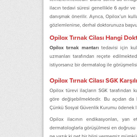
ilacın tedavi süresi genellikle 6 aydır 
danışmak önerilir. Ayrıca, Opilox’un kull
gözlemlenirse, derhal doktorunuza başvu
Opilox Tırnak Cilası Hangi Dok
Opilox tırnak mantarı
tedavisi için kul
uzmanları tarafından reçete edilmektedi
istiyorsanız bir dermatalog ile görüşmelis
Opilox Tırnak Cilası SGK Karşı
Opilox türevi ilaçların SGK tarafından 
göre değişebilmektedir. Bu açıdan da kon
Çünkü Sosyal Güvenlik Kurumu ödenek li
Opilox ilacının endikasyonları, yan e
dermatologlarla görüşülmesi en doğrusu 
ne yazık ki net bir bilgi vermemiz mümkün