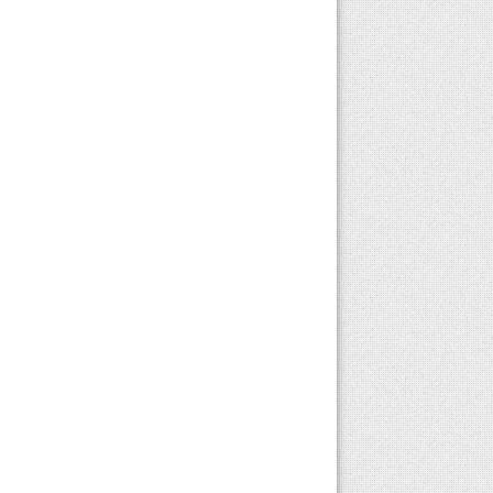
kucaklayan 7 slots
platformu, muhteşem
ödüller ve
promosyonlarla dolu
sıradışı bir oyun
deneyimi sunuyor....