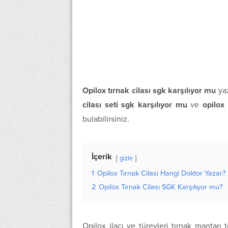
Opilox tırnak cilası sgk karşılıyor mu
ya
cilası seti sgk karşılıyor mu
ve
opilox
bulabilirsiniz.
İçerik
gizle
1
Opilox Tırnak Cilası Hangi Doktor Yazar?
2
Opilox Tırnak Cilası SGK Karşılıyor mu?
Opilox ilacı ve türevleri tırnak mantarı t