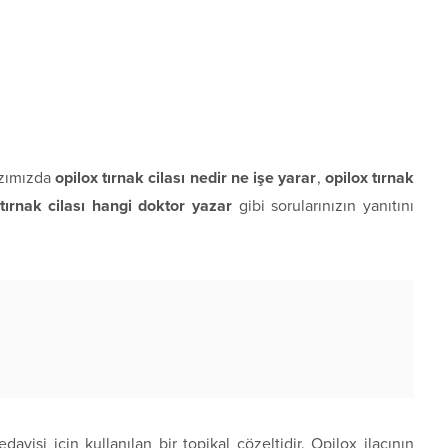
zımızda
opilox tırnak cilası nedir ne işe yarar
,
opilox tırnak
 tırnak cilası hangi doktor yazar
gibi sorularınızın yanıtını
edavisi için kullanılan bir topikal çözeltidir. Opilox ilacının