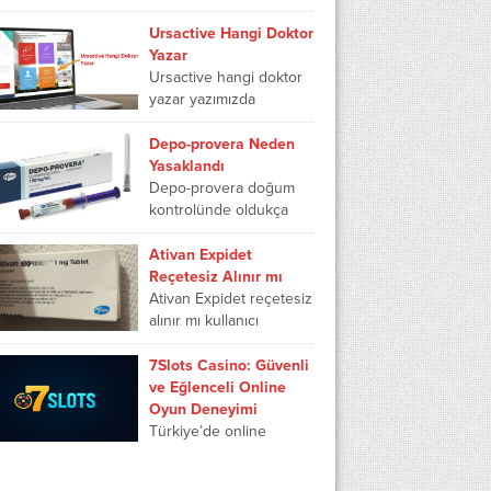
neden zararlı, tylol hot
niye yasaklandı ve tylol
Ursactive Hangi Doktor
hot...
Yazar
Ursactive hangi doktor
yazar yazımızda
ursactive 250 mg
kapsül ne işe yarar,
Depo-provera Neden
ursactive devlet
Yasaklandı
karşılıyor mu, ursactive
Depo-provera doğum
250 mg hangi...
kontrolünde oldukça
etkili iğnelerden biridir.
Kadınların hamile
Ativan Expidet
kalmamak adına
Reçetesiz Alınır mı
yaptırdıkları iğne aile
Ativan Expidet reçetesiz
planlamasından önemli
alınır mı kullanıcı
rol oynamaktadır. Depo-
hastalar tarafından
provera yasaklandı...
merak edilmektedir.
7Slots Casino: Güvenli
Ativan Expidet yeşil
ve Eğlenceli Online
reçete ile alınan
Oyun Deneyimi
ilaçlardan olduğu için
Türkiye’de online
bağımlılık...
casino platformları
arasında zirveyi