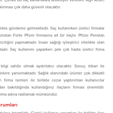
ıdır. Çünkü bu ilaç kanamalara sebebiyet verebilir. Ağrı kesici
 alınması çok daha güvenli olacaktır.
lıkla gündeme gelmektedir. İlaç kullanırken üretici firmalar
stan Forte Pfizer firmasına ait bir ilaçtır. Pfizer Ponstan
iliğini yapmaktadır. İnsan sağlığı iyileştirici nitelikte olan
ktadır. İlaç kullanımı yaparken pek çok hasta üretici firma
ilgi sahibi olmak aydınlatıcı olacaktır. Sonuç itibari ile
ürünlere yansımaktadır. Sağlık alanındaki ürünler çok dikkatli
irma isimleri ile birlikte cezai yaptırımları kullanıcılar
dan bakıldığında kullandığınız ilaçların firması önemlidir.
 firma adına rastlamak mümkündür.
orumları