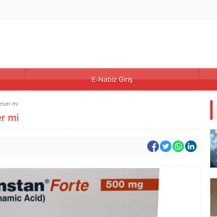
E-Nabiz Giriş
eser mi
r mi