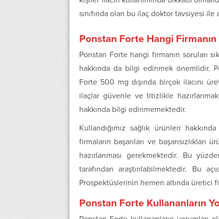
kişiler ilacın kullanımında dikkatli olmal
sınıfında olan bu ilaç doktor tavsiyesi ile
Ponstan Forte Hangi Firmanın
Ponstan Forte hangi firmanın soruları sık
hakkında da bilgi edinmek önemlidir. Pon
Forte 500 mg dışında birçok ilacını üretic
ilaçlar güvenle ve titizlikle hazırlanma
hakkında bilgi edinmemektedir.
Kullandığımız sağlık ürünleri hakkında b
firmaların başarıları ve başarısızlıkları 
hazırlanması gerekmektedir. Bu yüzden f
tarafından araştırılabilmektedir. Bu açı
Prospektüslerinin hemen altında üretici
Ponstan Forte Kullananların Y