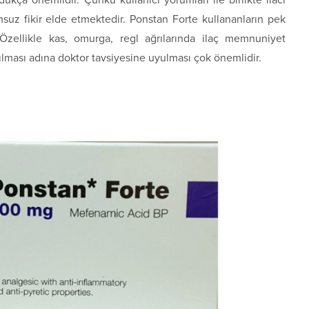
ukça önemlidir. Çünkü kullanıcı yorumları ile birlikte ilacı
suz fikir elde etmektedir. Ponstan Forte kullananların pek
Özellikle kas, omurga, regl ağrılarında ilaç memnuniyet
anılması adına doktor tavsiyesine uyulması çok önemlidir.