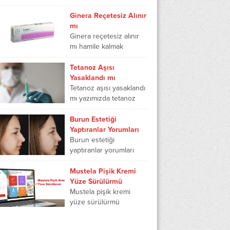
ve yaşam kalitesini
reçetesiz satılır mı,
artırır. Akciğerlerinizi...
zalain krem reçetesiz
Ginera Reçetesiz Alınır
satılır mı, zalain krem
mı
kaç gün kullanılır...
Ginera reçetesiz alınır
mı hamile kalmak
istemeyen kadınlar
tarafından merak
Tetanoz Aşısı
edilmektedir. Ginera aile
Yasaklandı mı
planlamasında kadın
Tetanoz aşısı yasaklandı
üremesini engellemek
mı yazımızda tetanoz
amacı ile kullanılır....
aşısı neden yasaklandı,
tetanoz aşısı neden
Burun Estetiği
tapılmıyor ve hangi
Yaptıranlar Yorumları
tetanoz aşısı toplatılıyor
Burun estetiği
gibi sorularınızın...
yaptıranlar yorumları
2024 yılında da herkese
fikir verip
Mustela Pişik Kremi
yönlendirmektedir.
Yüze Sürülürmü
Burun estetikleri en
Mustela pişik kremi
popüler
yüze sürülürmü
estetiklerdendir. Burun
yazımızda mustela pişik
estetikleri tecrübeli
kremi nedir, mustela