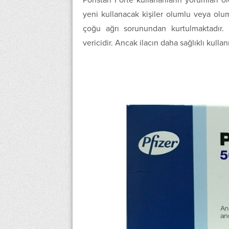
Ponstan Forte kullananların yorumları old
yeni kullanacak kişiler olumlu veya olum
çoğu ağrı sorunundan kurtulmaktadır. 
vericidir. Ancak ilacın daha sağlıklı kull