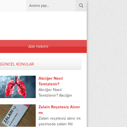
Aile hekimi
GÜNCEL KONULAR
Akciğer Nasıl
Temizlenir?
Akciğer Nasıl
Temizlenir? Akciğer
temizliği, sağlıklı bir
yaşam için oldukça
Zalain Reçetesiz Alınır
önemlidir. Akciğerleri
mı
temizlemek, nefes
Zalain reçetesiz alınır mı
alışverişini kolaylaştırır
yazımızda zalain fitil