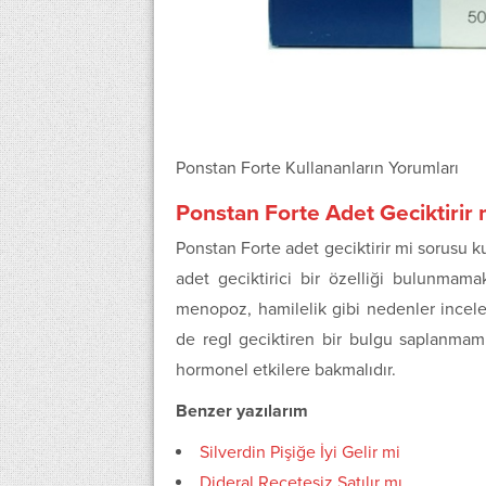
Ponstan Forte Kullananların Yorumları
Ponstan Forte Adet Geciktirir 
Ponstan Forte adet geciktirir mi sorusu ku
adet geciktirici bir özelliği bulunmam
menopoz, hamilelik gibi nedenler incelenme
de regl geciktiren bir bulgu saplanmamı
hormonel etkilere bakmalıdır.
Benzer yazılarım
Silverdin Pişiğe İyi Gelir mi
Dideral Reçetesiz Satılır mı