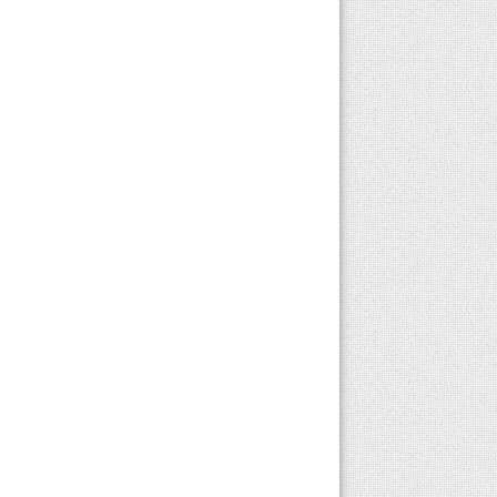
cihazlar olmaktan
çoktan çıktı; adeta
cebimizde taşıdığımız
kişisel asistanlara, mobil
ofislere ve...