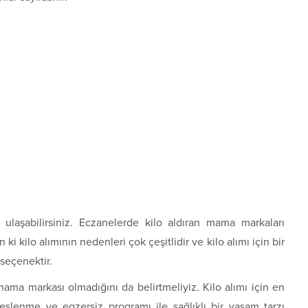
ulaşabilirsiniz. Eczanelerde kilo aldıran mama markaları
i kilo alımının nedenleri çok çeşitlidir ve kilo alımı için bir
seçenektir.
 mama markası olmadığını da belirtmeliyiz. Kilo alımı için en
eslenme ve egzersiz programı ile sağlıklı bir yaşam tarzı