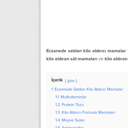
Eczanede satılan kilo aldırıcı mamalar
kilo aldıran süt mamaları
ve
kilo aldır
İçerik
gizle
1
Eczanede Satılan Kilo Aldırıcı Mamalar
1.1
Multivitaminler
1.2
Protein Tozu
1.3
Kilo Aldırıcı Formula Mamaları
1.4
Meyve Suları
1.5
Aminoasitler