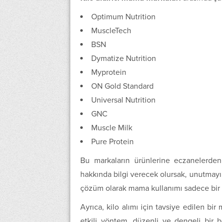
Optimum Nutrition
MuscleTech
BSN
Dymatize Nutrition
Myprotein
ON Gold Standard
Universal Nutrition
GNC
Muscle Milk
Pure Protein
Bu markaların ürünlerine eczanelerden 
hakkında bilgi verecek olursak, unutmayın k
çözüm olarak mama kullanımı sadece bir 
Ayrıca, kilo alımı için tavsiye edilen bir
etkili yöntem, düzenli ve dengeli bir b