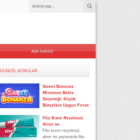
Aile hekimi
GÜNCEL KONULAR
Sweet Bonanza
Minimum Bahis
Seçeneği: Küçük
Bütçelere Uygun Fırsat
Slot dünyasında "kasa
yönetimi" denildiğinde
Fito Krem Reçetesiz
akla genellikle binlerce
Alınır mı
liralık bakiyeler gelir;
Fito krem reçetesiz
ancak Pragmatic Play'in
alınır mı yazımızda fito