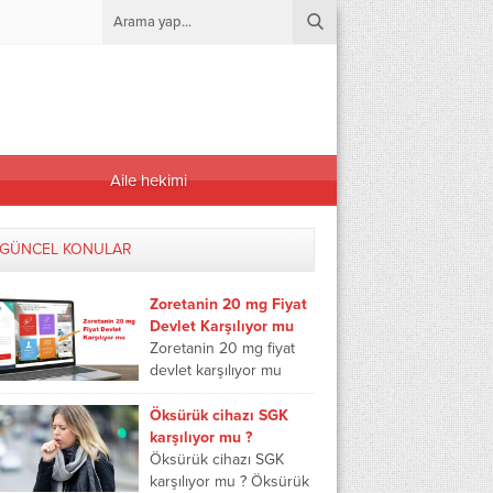
Aile hekimi
GÜNCEL KONULAR
Zoretanin 20 mg Fiyat
Devlet Karşılıyor mu
Zoretanin 20 mg fiyat
devlet karşılıyor mu
yazımızda zoretanin
ilacını aile hekimi
Öksürük cihazı SGK
yazabilir mi, zoretanin
karşılıyor mu ?
20 mg hangi doktorlar
Öksürük cihazı SGK
yazabilir,...
karşılıyor mu ? Öksürük