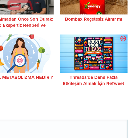
Almadan Önce Son Durak:
Bombax Reçetesiz Alınır mı
o Ekspertiz Rehberi ve
antili Arabam ile Gönül
Rahatlığı
 METABOLİZMA NEDİR ?
Threads’de Daha Fazla
Etkileşim Almak İçin ReTweet
Stratejileri