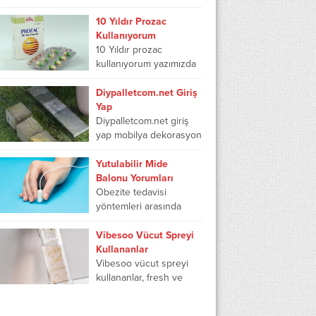
cihazı, özellikle solunum
yetmezliği çeken
10 Yıldır Prozac
hastaların öksürme
Kullanıyorum
refleksini
10 Yıldır prozac
geliştirmelerine ve
kullanıyorum yazımızda
akciğerlerde biriken
prozac kaç yıl kullanılır,
salgıların
prozac hangi
Diypalletcom.net Giriş
temizlenmesine...
hastalıklara iyi gelir ve
Yap
prozac 20 mg bağımlılık
Diypalletcom.net giriş
yapar...
yap mobilya dekorasyon
için tasarlanmış
mükemmel bir sitedir.
Yutulabilir Mide
Kullanıcı üyeler
Balonu Yorumları
birbirinden maharetli
Obezite tedavisi
olup site sayesinde
yöntemleri arasında
istedikleri şekilde
yutulabilir mide balonu
kendi...
yorumları 2024 oldukça
Vibesoo Vücut Spreyi
popülerlik kazanmıştır.
Kullananlar
Obezite, ciddi sağlık
Vibesoo vücut spreyi
sorunlarını da
kullananlar, fresh ve
beraberinde getiren
hafif kokusu ile
bir...
markanın ürünlerinin