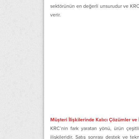
sektörünün en değerli unsurudur ve KRC E
verir.
Müşteri İlişkilerinde Kalıcı Çözümler ve
KRC’nin fark yaratan yönü, ürün çeşit
ilişkileridir. Satış sonrası destek ve te