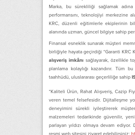
Marka, bu sürekliliği sağlamak adına 
performansını, teknolojiyi merkezine a
KRC, düzenli eğitimlerle ekiplerinin bil
alanında uzman, güncel bilgiye sahip per
Finansal esneklik sunarak müşteri memnu
birliğiyle hayata geçirdiği “Garanti KRC Ka
alışveriş imkânı
sağlayarak, özellikle to
planlama kolaylığı kazandırır. Tüm bu
taahhüdü, uluslararası geçerliliğe sahip
I
“Kaliteli Ürün, Rahat Alışveriş, Cazip F
veren temel felsefesidir. Dijitalleşme yo
deneyimini sürekli iyileştirerek müşt
malzemeleri tedarikinde güvenilir, ye
parlayan yıldızı olmaya devam ediyor. 
resmi web sitesini ziyaret edebilirsiniz:
h