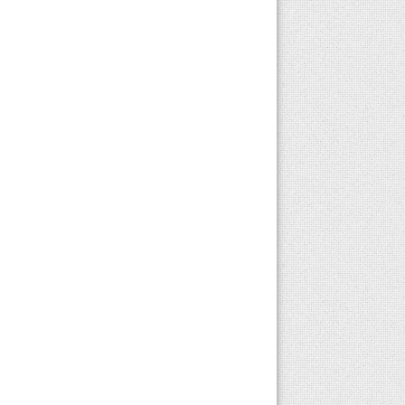
adeta bağımlılık
yarattığını belirtiyor. Son
zamanların gözde
kişisel bakım...