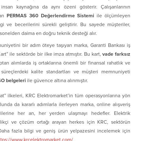
insan kaynağına da aynı özeni gösterir. Çalışanlarının
lan
PERMAS 360 Değerlendirme Sistemi
ile ölçümleyen
gi ve becerilerini sürekli geliştirir. Bu sayede müşteriler,
sonelden daima en doğru teknik desteği alır.
niyetini bir adım öteye taşıyan marka, Garanti Bankası iş
rt” ile sektörde bir ilke imza atmıştır. Bu kart,
vade farksız
ptan alımlarda iş ortaklarına önemli bir finansal rahatlık ve
 süreçlerdeki kalite standartları ve müşteri memnuniyeti
SO belgeleri
ile güvence altına alınmıştır.
iyat” ilkeleri, KRC Elektromarket’in tüm operasyonlarına yön
lunda da kararlı adımlarla ilerleyen marka, online alışveriş
erilerine her an, her yerden ulaşmayı hedefler. Elektrik
nilikçi ve çözüm ortağı arayan herkes için KRC, sektörün
Daha fazla bilgi ve geniş ürün yelpazesini incelemek için
ttps://www.krcelektromarket.com/