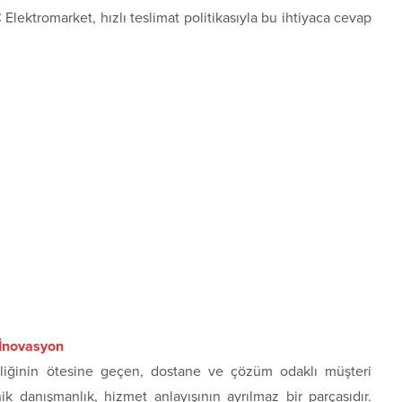
lektromarket, hızlı teslimat politikasıyla bu ihtiyaca cevap
 İnovasyon
liliğinin ötesine geçen, dostane ve çözüm odaklı müşteri
knik danışmanlık, hizmet anlayışının ayrılmaz bir parçasıdır.