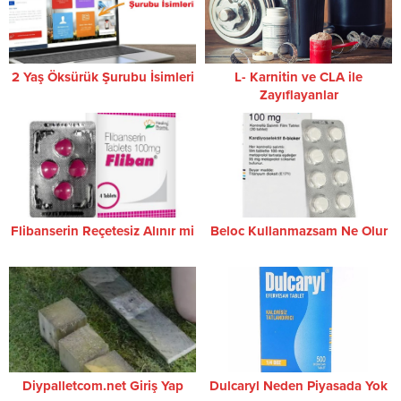
2 Yaş Öksürük Şurubu İsimleri
L- Karnitin ve CLA ile
Zayıflayanlar
Flibanserin Reçetesiz Alınır mi
Beloc Kullanmazsam Ne Olur
Diypalletcom.net Giriş Yap
Dulcaryl Neden Piyasada Yok