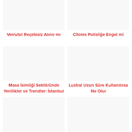
Verrutol Reçetesiz Alınır mı
Citoles Polisliğe Engel mi
Masa İsimliği Sektöründe
Lustral Uzun Süre Kullanılırsa
Yenilikler ve Trendler: İstanbul
Ne Olur
PlaketFirmasından Dinledik