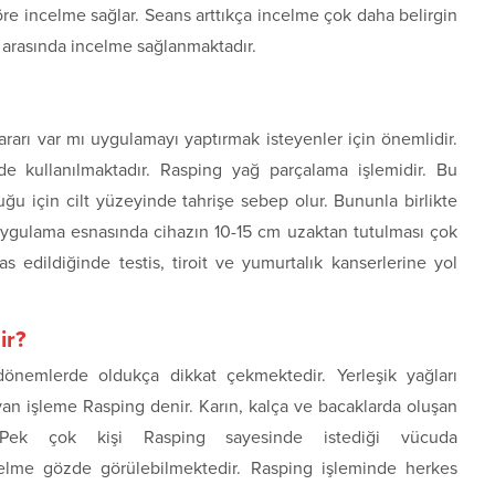
öre incelme sağlar. Seans arttıkça incelme çok daha belirgin
m arasında incelme sağlanmaktadır.
rarı var mı uygulamayı yaptırmak isteyenler için önemlidir.
 kullanılmaktadır. Rasping yağ parçalama işlemidir. Bu
u için cilt yüzeyinde tahrişe sebep olur. Bununla birlikte
ygulama esnasında cihazın 10-15 cm uzaktan tutulması çok
 edildiğinde testis, tiroit ve yumurtalık kanserlerine yol
ir?
önemlerde oldukça dikkat çekmektedir. Yerleşik yağları
n işleme Rasping denir. Karın, kalça ve bacaklarda oluşan
ir. Pek çok kişi Rasping sayesinde istediği vücuda
ncelme gözde görülebilmektedir. Rasping işleminde herkes