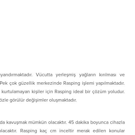
ndırmaktadır. Vücutta yerleşmiş yağların kırılması ve
r. Pek çok güzellik merkezinde Rasping işlemi yapılmaktadır.
lü kurtulamayan kişiler için Rasping ideal bir çözüm yoludur.
özle görülür değişimler oluşmaktadır.
uda kavuşmak mümkün olacaktır. 45 dakika boyunca cihazla
lacaktır. Rasping kaç cm inceltir merak edilen konular