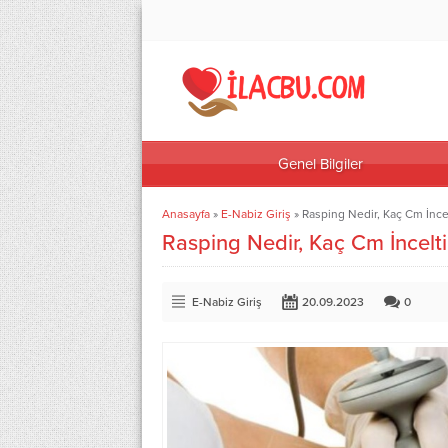
Genel Bilgiler
Anasayfa
»
E-Nabiz Giriş
»
Rasping Nedir, Kaç Cm İncel
Rasping Nedir, Kaç Cm İncelti
E-Nabiz Giriş
20.09.2023
0