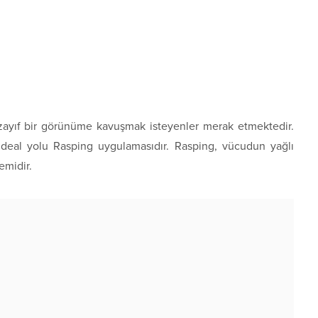
ayıf bir görünüme kavuşmak isteyenler merak etmektedir.
 ideal yolu Rasping uygulamasıdır. Rasping, vücudun yağlı
emidir.