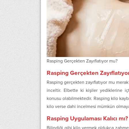
Rasping Gerçekten Zayıflatıyor mu?
Rasping Gerçekten Zayıflatıyo
Rasping gerçekten zayıflatıyor mu merak 
inceltir. Elbette ki kişiler yediklerine i
konusu olabilmektedir. Rasping kilo kaybın
kilo verse dahi incelmesi mümkün olmayan k
Rasping Uygulaması Kalıcı mı?
Bilindiği gibi kilo vermek oldukça zahmet