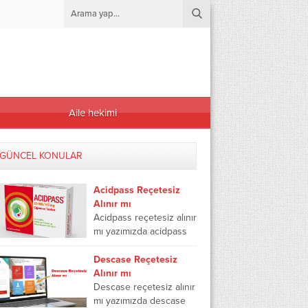
Aile hekimi
GÜNCEL KONULAR
Acidpass Reçetesiz
Alınır mı
Acidpass reçetesiz alınır
mı yazımızda acidpass
reçetesiz satılır mı,
acidpass hamilelikte
Descase Reçetesiz
kullanılır mı, acidpass
Alınır mı
mide bulantısına iyi gelir
Descase reçetesiz alınır
mi ve...
mı yazımızda descase