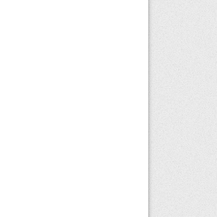
bozulmasıyla birlikte
depresyon ortaya
çıkabilmektedir.
Depresyon tedavisinde
bu kimyasal
sorununun...