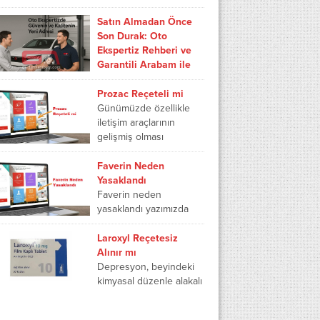
ilacı ne için kullanılır,
descase reçetesiz satılır
Satın Almadan Önce
mı, descase reçeteli mi
Son Durak: Oto
ve descase uyku...
Ekspertiz Rehberi ve
Garantili Arabam ile
Gönül Rahatlığı
İkinci el bir araç
Prozac Reçeteli mi
almadan hemen önce,
Günümüzde özellikle
içimizde iki ses
iletişim araçlarının
konuşur: “Fırsatı
gelişmiş olması
kaçırma!” ve “Ya başına
nedeniyle kişiler bilgiye
iş açarsa?” Açıkçası, bu...
daha kolay ulaşmakta,
Faverin Neden
hastalandıklarında kendi
Yasaklandı
kendilerine teşhis
Faverin neden
koymaya
yasaklandı yazımızda
çalışmaktadırlar. Bunun
faverin yasaklandı mı,
sonucunda...
faverin nedir ne işe
Laroxyl Reçetesiz
yarar, faverin 100 mg
Alınır mı
yasaklandı mı ve faverin
Depresyon, beyindeki
kullananların...
kimyasal düzenle alakalı
bir bozukluktur. Beynin
kimyasal yapısının