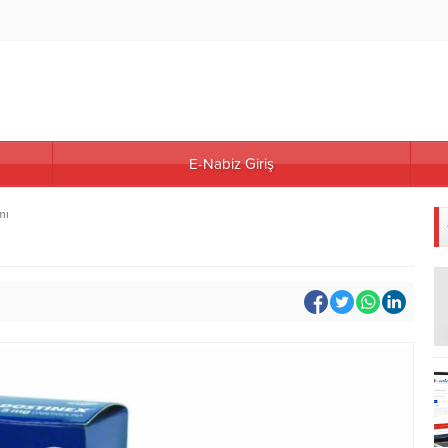
E-Nabiz Giriş
mı