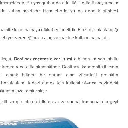
lmamaktadır. Bu yaş grubunda etkililiği ile ilgili araştırmalar
inde kullanılmaktadır. Hamilelerde ya da gebelik şüphesi
a hamile kalınmamaya dikkat edilmelidir. Emzirme planlandığı
ebebiyet vereceğinden araç ve makine kullanılmamalıdır.
laçtır.
Dostinex reçetesiz verilir mi
gibi sorular sorulabilir.
nelerden reçete ile alınmaktadır. Dostinex, kabergolin ilacının
emi olarak bilinen bir durum olan vücuttaki prolaktin
bozuklukları tedavi etmek için kullanılır.Ayrıca beyindeki
ınımını azaltarak çalışır.
ilişkili semptomları hafifletmeye ve normal hormonal dengeyi