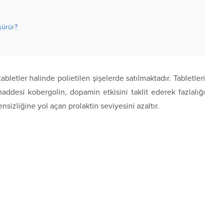
şürür?
letler halinde polietilen şişelerde satılmaktadır. Tabletleri
maddesi kobergolin, dopamin etkisini taklit ederek fazlalığı
izliğine yol açan prolaktin seviyesini azaltır.