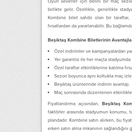
Oyun severler için belirli bir maç sezo
birlikte gelir. Özellikle, genellikle s
Kombine bilet sahibi olan bir tarafta
fırsatlardan da yararlanabilir. Bu bağlam
Beşiktaş Kombine Biletlerinin Avantajla
Özel indirimler ve kampanyalardan ya
Yer garantisi ile her maçta stadyumda 
Özel taraftar etkinliklerine katılma fırsa
Sezon boyunca aynı koltukta maç izlem
Beşiktaş ürünlerinde indirim avantajı.
Maç sonrasında düzenlenen etkinlikler
Fiyatlandırma açısından,
Beşiktaş Ko
faktörler arasında stadyumun konumu, 
plandadır. Kombine satın alırken, bu fiyat
erken satın alma imkanının sağlandığını