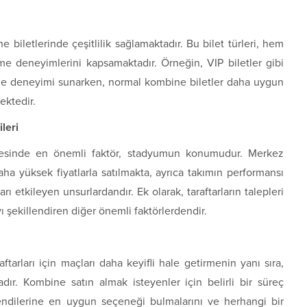
e biletlerinde çeşitlilik sağlamaktadır. Bu bilet türleri, hem
zleme deneyimlerini kapsamaktadır. Örneğin, VIP biletler gibi
eme deneyimi sunarken, normal kombine biletler daha uygun
ektedir.
leri
nmesinde en önemli faktör, stadyumun konumudur. Merkez
a yüksek fiyatlarla satılmakta, ayrıca takımın performansı
rı etkileyen unsurlardandır. Ek olarak, taraftarların talepleri
ı şekillendiren diğer önemli faktörlerdendir.
raftarları için maçları daha keyifli hale getirmenin yanı sıra,
ır. Kombine satın almak isteyenler için belirli bir süreç
kendilerine en uygun seçeneği bulmalarını ve herhangi bir