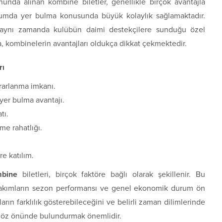
nunda alınan kombine biletler, genellikle birçok avantajla
tadyumda yer bulma konusunda büyük kolaylık sağlamaktadır.
r, aynı zamanda kulübün daimi destekçilere sunduğu özel
da, kombinelerin avantajları oldukça dikkat çekmektedir.
rı
rarlanma imkanı.
yer bulma avantajı.
tı.
e rahatlığı.
e katılım.
mbine
biletleri, birçok faktöre bağlı olarak şekillenir. Bu
takımların sezon performansı ve genel ekonomik durum ön
ların farklılık gösterebileceğini ve belirli zaman dilimlerinde
 göz önünde bulundurmak önemlidir.