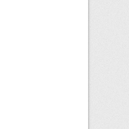
hakkında
detaylandırılmış bilgileri
yazımızda
bulabileceksiniz. Mantar
rahatsızlığının
tedavisinde...