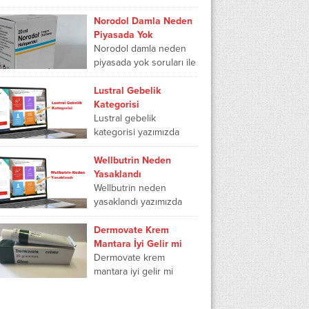
lekeler gibi...
seven kişilerce merak
edilmektedir. Toxic
Norodol Damla Neden
Waste ekşi şeker olarak
Piyasada Yok
bilinmektedir. Ekşiliği
Norodol damla neden
sebebi ile ün...
piyasada yok soruları ile
de gündeme gelen bu
ilaç, psikiyatri uzmanları
Lustral Gebelik
tarafından reçete edilir.
Kategorisi
Antipsikotik kullanımı
Lustral gebelik
giderek...
kategorisi yazımızda
kategori a, kategori b,
kategori c, kategori d,
Wellbutrin Neden
kategori x ve lustral
Yasaklandı
hamilelik kategorisi gibi
Wellbutrin neden
sorularınızın...
yasaklandı yazımızda
wellbutrin yasaklandı mı,
wellbutrın xl 300 mg
Dermovate Krem
yasak mıdır, wellbutrin xl
Mantara İyi Gelir mi
hangi hastalıkta kullanılır
Dermovate krem
ve wellbutrin...
mantara iyi gelir mi
konusunda bir içerik
hazırladık. Bu krem