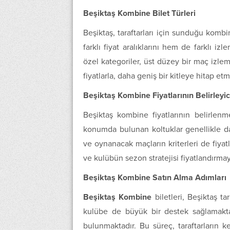
Beşiktaş Kombine Bilet Türleri
Beşiktaş, taraftarları için sunduğu kombin
farklı fiyat aralıklarını hem de farklı i
özel kategoriler, üst düzey bir maç izl
fiyatlarla, daha geniş bir kitleye hitap etm
Beşiktaş Kombine Fiyatlarının Belirleyici
Beşiktaş kombine fiyatlarının belirle
konumda bulunan koltuklar genellikle dah
ve oynanacak maçların kriterleri de fiyatla
ve kulübün sezon stratejisi fiyatlandırmay
Beşiktaş Kombine Satın Alma Adımları
Beşiktaş Kombine
biletleri, Beşiktaş ta
kulübe de büyük bir destek sağlamaktad
bulunmaktadır. Bu süreç, taraftarların 