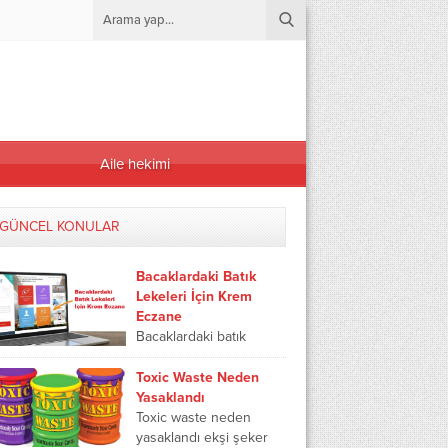
Aile hekimi
GÜNCEL KONULAR
Bacaklardaki Batık
Lekeleri İçin Krem
Eczane
Bacaklardaki batık
lekeleri için krem
eczane yazımızda batık
Toxic Waste Neden
lekeleri nasıl geçer,
Yasaklandı
batık lekeleri nedir ve
Toxic waste neden
batık sonrası oluşan
yasaklandı ekşi şeker