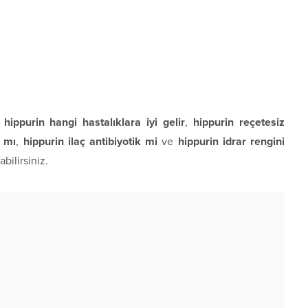
a
hippurin hangi hastalıklara iyi gelir
,
hippurin reçetesiz
r mı
,
hippurin ilaç antibiyotik mi
ve
hippurin idrar rengini
abilirsiniz.