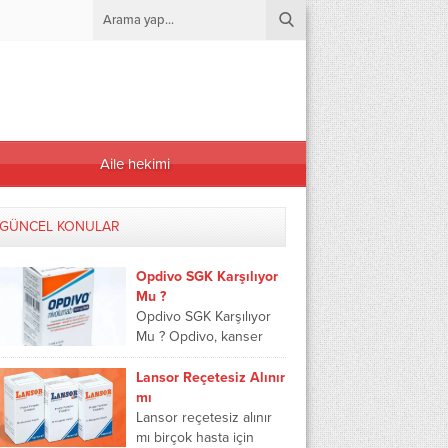
Aile hekimi
GÜNCEL KONULAR
Opdivo SGK Karşılıyor
Mu ?
Opdivo SGK Karşılıyor
Mu ? Opdivo, kanser
tedavisinde kullanılan
bir immünoterapi ilacıdır.
Lansor Reçetesiz Alınır
Bu ilaç, bağışıklık
mı
sisteminin kanser
Lansor reçetesiz alınır
hücrelerini daha etkili
mı birçok hasta için