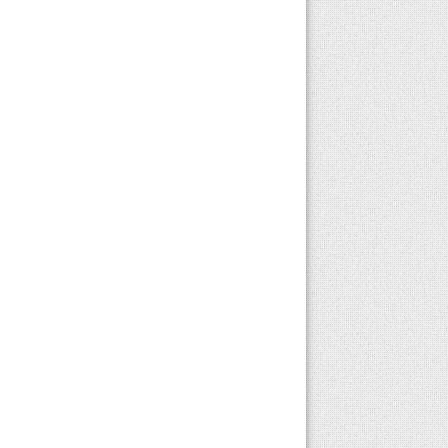
Özellikle dişlerin ve
çenelerin doğru
hizalanmasını sağlamak,
diş kapanışını kontrol
etmek ve...