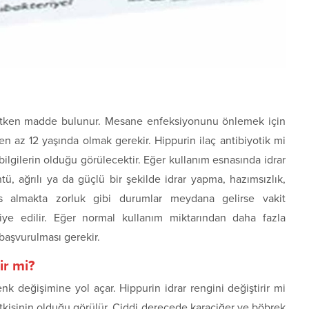
el etken madde bulunur. Mesane enfeksiyonunu önlemek için
 en az 12 yaşında olmak gerekir. Hippurin ilaç antibiyotik mi
 bilgilerin olduğu görülecektir. Eğer kullanım esnasında idrar
ntü, ağrılı ya da güçlü bir şekilde idrar yapma, hazımsızlık,
fes almakta zorluk gibi durumlar meydana gelirse vakit
ye edilir. Eğer normal kullanım miktarından daha fazla
 başvurulması gerekir.
ir mi?
enk değişimine yol açar. Hippurin idrar rengini değiştirir mi
tkisinin olduğu görülür. Ciddi derecede karaciğer ve böbrek