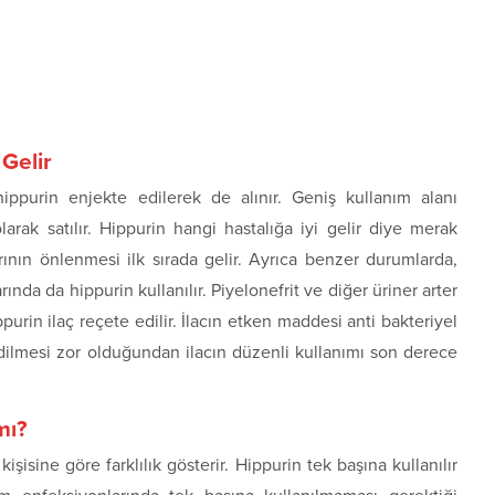
 Gelir
hippurin enjekte edilerek de alınır. Geniş kullanım alanı
arak satılır. Hippurin hangi hastalığa iyi gelir diye merak
rının önlenmesi ilk sırada gelir. Ayrıca benzer durumlarda,
rında da hippurin kullanılır. Piyelonefrit ve diğer üriner arter
urin ilaç reçete edilir. İlacın etken maddesi anti bakteriyel
 edilmesi zor olduğundan ilacın düzenli kullanımı son derece
mı?
kişisine göre farklılık gösterir. Hippurin tek başına kullanılır