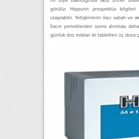
mı diye bakıldığında akut üriner sist
görülür. Hippurin prospektüs bilgiler
ulaşılabilir. Yetişkinlerin ilacı sabah ve
İlacın yemeklerden sonra alınması daha
günlük doz miktarı iki tabletten üç doza çık