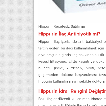
Hippurin Reçetesiz Satılır mı
Hippurin İlaç Antibiyotik mi?
Hippurin ilaç içerisinde anti bakteriy
tercih edilen bu ilacı kullanabilmek için
diye araştırıldığında ilaç hakkında bu tür
kesesi iritasyonu, ciltte kaşıntı ve dökü
bulantı, şişme, kurdeşen, hırıltı, ne
geçirmeden doktora başvurulması tavsi
hippurin kullanılırsa aynı şekilde doktora
Hippurin İdrar Rengini Değiştir
Bazı ilaçlar düzenli kullanımda idrarda r
diye merak edildiğinde ilacın bu yönde e