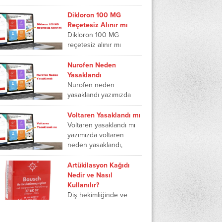
bir...
önemli bir sorudur.
Lansor mide koruyucu
Dikloron 100 MG
ilaç olarak
Reçetesiz Alınır mı
kullanılmaktadır. Mide
Dikloron 100 MG
koruyucu özelliğinin
reçetesiz alınır mı
yanı...
yazımızda dikloron 100
mg nedir ne için
Nurofen Neden
kullanılır, dikloron adet
Yasaklandı
ağrısına iyi gelirmi ve...
Nurofen neden
yasaklandı yazımızda
nurofen cold flu neden
yasaklandı, nurofen
Voltaren Yasaklandı mı
yasaklandı mı, nurofen
Voltaren yasaklandı mı
iltihap giderir mi,
yazımızda voltaren
nurofen ne zaman
neden yasaklandı,
etkisini...
voltaren krem ne zaman
kullanılır, voltaren krem
Artükilasyon Kağıdı
içinde ne var ve
Nedir ve Nasıl
voltaren emulgel...
Kullanılır?
Diş hekimliğinde ve
ortodontide kullanılan
önemli bir araçtır.