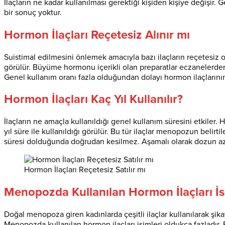
İlaçların ne kadar kullanılması gerektiği kişiden kişiye değişir. 
bir sonuç yoktur.
Hormon İlaçları Reçetesiz Alınır mı
Suistimal edilmesini önlemek amacıyla bazı ilaçların reçetesiz ola
görülür. Büyüme hormonu içerikli olan preparatlar eczanelerden r
Genel kullanım oranı fazla olduğundan dolayı hormon ilaçlarının
Hormon İlaçları Kaç Yıl Kullanılır?
İlaçların ne amaçla kullanıldığı genel kullanım süresini etkiler
yıl süre ile kullanıldığı görülür. Bu tür ilaçlar menopozun belirt
süresi dolduğunda doğrudan kesilmez. Aşamalı olarak dozun azaltıl
Hormon İlaçları Reçetesiz Satılır mı
Menopozda Kullanılan Hormon İlaçları İs
Doğal menopoza giren kadınlarda çeşitli ilaçlar kullanılarak ş
Menopozda kullanılan hormon ilaçları isimleri oldukça fazladır. En