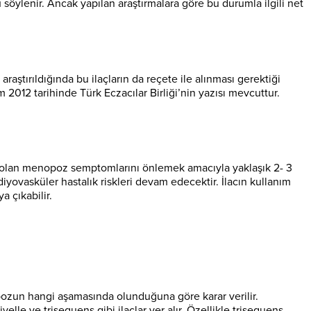
u söylenir. Ancak yapılan araştırmalara göre bu durumla ilgili net
araştırıldığında bu ilaçların da reçete ile alınması gerektiği
 2012 tarihinde Türk Eczacılar Birliği’nin yazısı mevcuttur.
üreli olan menopoz semptomlarını önlemek amacıyla yaklaşık 2- 3
rdiyovasküler hastalık riskleri devam edecektir. İlacın kullanım
a çıkabilir.
pozun hangi aşamasında olunduğuna göre karar verilir.
elle ve trisequens gibi ilaçlar yer alır. Özellikle trisequens