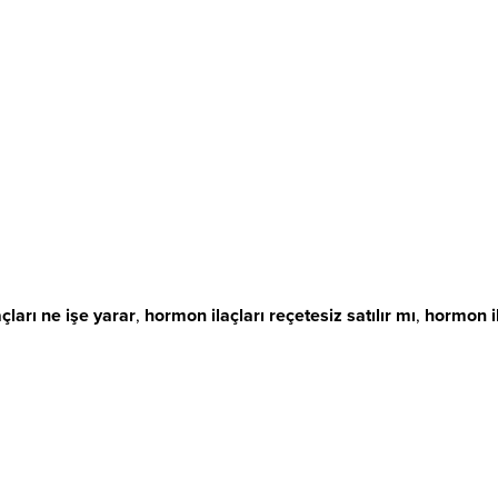
çları ne işe yarar
,
hormon ilaçları reçetesiz satılır mı
,
hormon ila