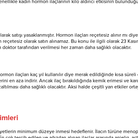
Genellikle kadın hormon ilaçlarının kilo aldırıcı etkisinin bulunduğ
rak satışı yasaklanmıştır. Hormon ilaçları reçetesiz alınır mı diye 
eçetesiz olarak satın alınamaz. Bu konu ile ilgili olarak 23 Kasım
 doktor tarafından verilmesi her zaman daha sağlıklı olacaktır.
. Hormon ilaçları kaç yıl kullanılır diye merak edildiğinde kısa s
ilerini en aza indirir. Ancak ilaç bırakıldığında kemik erimesi ve ka
ması daha sağlıklı olacaktır. Aksi halde çeşitli yan etkiler ortay
imleri
ikayetlerin minimum düzeye inmesi hedeflenir. İlacın türüne meno
 çok tercih edilen ve ağızdan alınan ilaçlar arasında anjeliq, activ