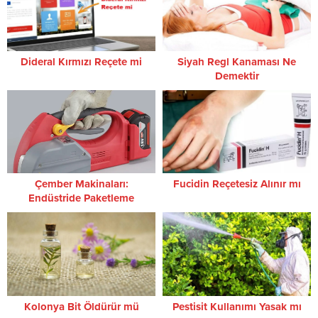
Dideral Kırmızı Reçete mi
Siyah Regl Kanaması Ne
Demektir
Çember Makinaları:
Fucidin Reçetesiz Alınır mı
Endüstride Paketleme
Verimliliğini Artıran Akıllı
Sistemler
Kolonya Bit Öldürür mü
Pestisit Kullanımı Yasak mı